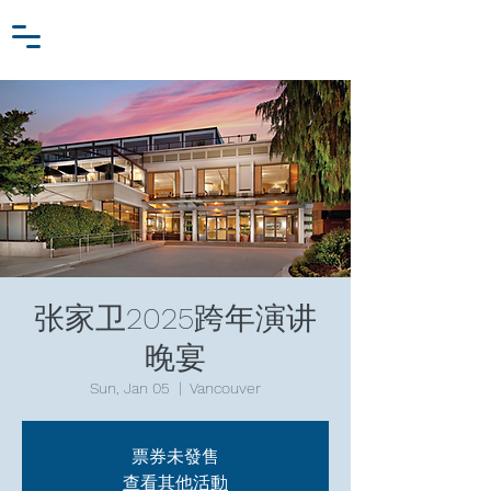
Zhang Jiawei
Log In
Research Fund
For
Niche Behavioral Economics
张家卫2025跨年演讲
晚宴
Sun, Jan 05
  |  
Vancouver
票券未發售
查看其他活動